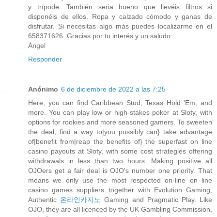
y trípode. También seria bueno que llevéis filtros si
disponéis de ellos. Ropa y calzado cómodo y ganas de
disfrutar. Si necesitas algo más puedes localizarme en el
658371626. Gracias por tu interés y un saludo:
Ángel
Responder
Anónimo
6 de diciembre de 2022 a las 7:25
Here, you can find Caribbean Stud, Texas Hold 'Em, and
more. You can play low or high-stakes poker at Sloty, with
options for rookies and more seasoned gamers. To sweeten
the deal, find a way to|you possibly can} take advantage
of|benefit from|reap the benefits of} the superfast on line
casino payouts at Sloty, with some cost strategies offering
withdrawals in less than two hours. Making positive all
OJOers get a fair deal is OJO's number one priority. That
means we only use the most respected on-line on line
casino games suppliers together with Evolution Gaming,
Authentic
온라인카지노
Gaming and Pragmatic Play. Like
OJO, they are all licenced by the UK Gambling Commission,